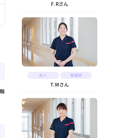
F.Rさん
新人
看護師
T.Mさん
職