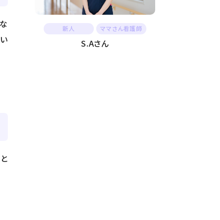
でな
新人
ママさん看護師
てい
S.Aさん
にと