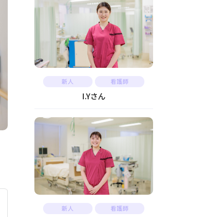
新人
看護師
I.Yさん
新人
看護師