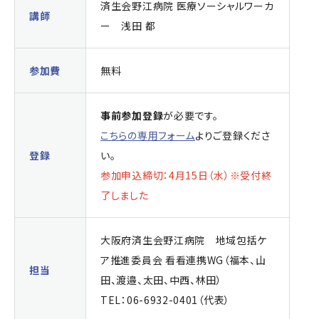
済生会野江病院 医療ソーシャルワーカ
講師
ー 浅田 都
参加費
無料
事前参加登録
が必要です。
こちらの専用フォーム
よりご登録くださ
登録
い。
参加申込締切：4月15日（水）
※受付終
了しました
大阪府済生会野江病院 地域包括ケ
ア推進委員会 看看連携WG（福本、山
担当
田、渡邉、太田、中西、林田）
TEL：06-6932-0401（代表）