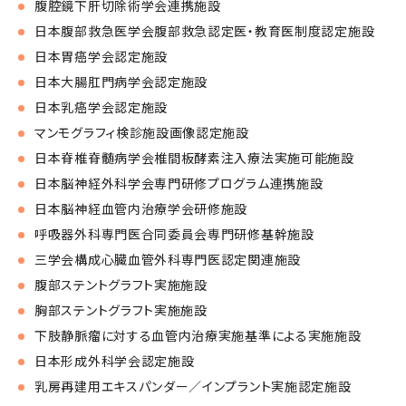
腹腔鏡下肝切除術学会連携施設
日本腹部救急医学会腹部救急認定医・教育医制度認定施設
日本胃癌学会認定施設
日本大腸肛門病学会認定施設
日本乳癌学会認定施設
マンモグラフィ検診施設画像認定施設
日本脊椎脊髄病学会椎間板酵素注入療法実施可能施設
日本脳神経外科学会専門研修プログラム連携施設
日本脳神経血管内治療学会研修施設
呼吸器外科専門医合同委員会専門研修基幹施設
三学会構成心臓血管外科専門医認定関連施設
腹部ステントグラフト実施施設
胸部ステントグラフト実施施設
下肢静脈瘤に対する血管内治療実施基準による実施施設
日本形成外科学会認定施設
乳房再建用エキスパンダー／インプラント実施認定施設