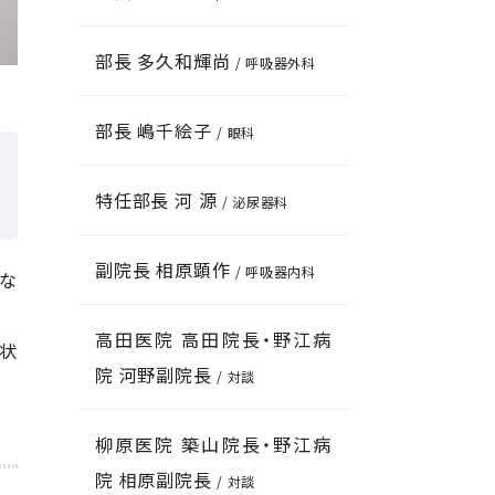
部長 多久和輝尚
/ 呼吸器外科
部長 嶋千絵子
/ 眼科
特任部長 河 源
/ 泌尿器科
副院長 相原顕作
/ 呼吸器内科
的な
高田医院 高田院長・野江病
症状
院 河野副院長
/ 対談
柳原医院 築山院長・野江病
院 相原副院長
/ 対談