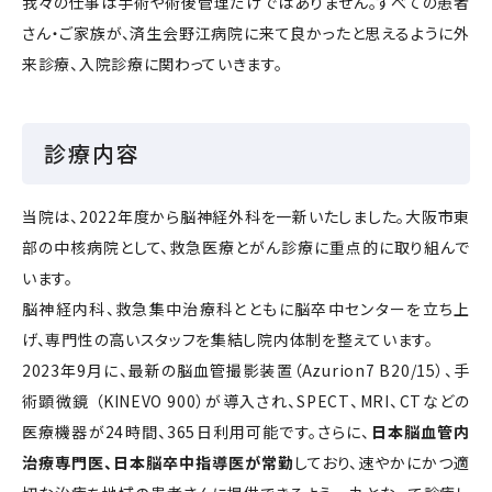
我々の仕事は手術や術後管理だけではありません。すべての患者
さん・ご家族が、済生会野江病院に来て良かったと思えるように外
来診療、入院診療に関わっていきます。
診療内容
当院は、2022年度から脳神経外科を一新いたしました。大阪市東
部の中核病院として、救急医療とがん診療に重点的に取り組んで
います。
脳神経内科、救急集中治療科とともに脳卒中センターを立ち上
げ、専門性の高いスタッフを集結し院内体制を整えています。
2023年9月に、最新の脳血管撮影装置（Azurion7 B20/15）、手
術顕微鏡 （KINEVO 900）が導入され、SPECT、MRI、CTなどの
医療機器が24時間、365日利用可能です。さらに、
日本脳血管内
治療専門医、日本脳卒中指導医が常勤
しており、速やかにかつ適