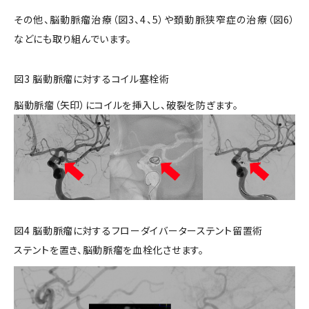
その他、脳動脈瘤治療（図3、4、5）や頚動脈狭窄症の治療（図6）
などにも取り組んでいます。
図3 脳動脈瘤に対するコイル塞栓術
脳動脈瘤（矢印）にコイルを挿入し、破裂を防ぎます。
図4 脳動脈瘤に対するフローダイバーターステント留置術
ステントを置き、脳動脈瘤を血栓化させます。