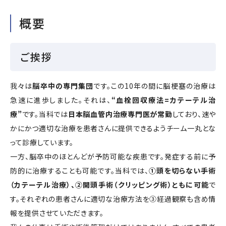
概要
ご挨拶
我々は
脳卒中の専門集団
です。この10年の間に脳梗塞の治療は
急速に進歩しました。それは、
“血栓回収療法=カテーテル治
療”
です。当科では
日本脳血管内治療専門医が常勤
しており、速や
かにかつ適切な治療を患者さんに提供できるようチーム一丸とな
って診療しています。
一方、脳卒中のほとんどが予防可能な疾患です。発症する前に予
防的に治療することも可能です。当科では、
①頭を切らない手術
（カテーテル治療）、②開頭手術（クリッピング術）ともに可能
で
す。それぞれの患者さんに適切な治療方法を③経過観察も含め情
報を提供させていただきます。