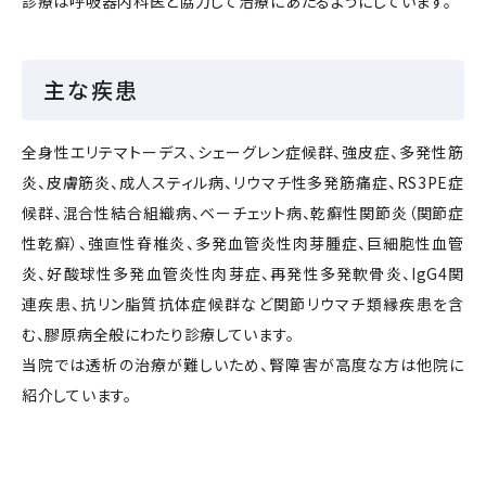
診療は呼吸器内科医と協力して治療にあたるようにしています。
主な疾患
全身性エリテマトーデス、シェーグレン症候群、強皮症、多発性筋
炎、皮膚筋炎、成人スティル病、リウマチ性多発筋痛症、RS3PE症
候群、混合性結合組織病、ベーチェット病、乾癬性関節炎（関節症
性乾癬）、強直性脊椎炎、多発血管炎性肉芽腫症、巨細胞性血管
炎、好酸球性多発血管炎性肉芽症、再発性多発軟骨炎、IgG4関
連疾患、抗リン脂質抗体症候群など関節リウマチ類縁疾患を含
む、膠原病全般にわたり診療しています。
当院では透析の治療が難しいため、腎障害が高度な方は他院に
紹介しています。