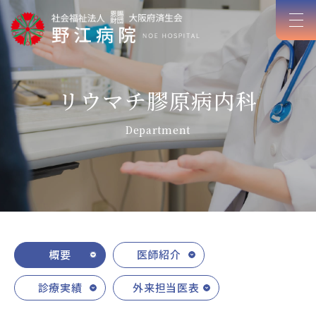
リウマチ膠原病内科
Department
概要
医師紹介
診療実績
外来担当医表